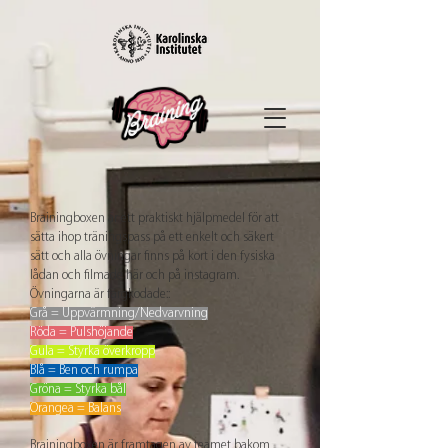
Brainingboxen är ett praktiskt hjälpmedel för att
sätta ihop träningspass på ett enkelt och säkert
sätt och alla övningar finns på kort i den fysiska
lådan och filmade här och på instagram.
Övningarna är färgkodade::
Grå = Uppvärmning/Nedvarvning
Röda = Pulshöjande
Gula = Styrka överkropp
Blå = Ben och rumpa
Gröna = Styrka bål
Orangea = Balans
Brainingboxen är framtagen av teamet bakom