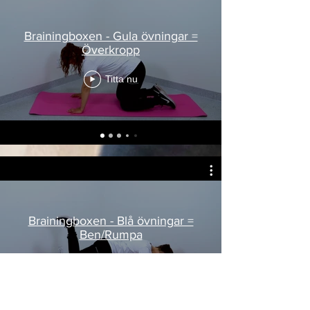
Brainingboxen - Gula övningar =
Överkropp
Titta nu
Brainingboxen - Blå övningar =
Ben/Rumpa
Titta nu