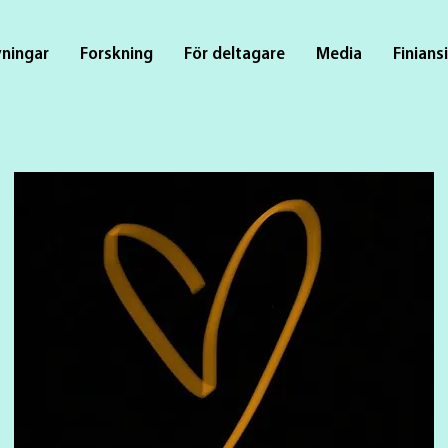
vningar
Forskning
För deltagare
Media
Finians