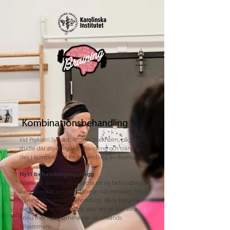
Kombinationsbehandling
Vid Psykiatri Sydväst, Region Stockholm, pågår en
studie där psykologisk behandling och träning
sker i kombination för behandling av depression.
Nytt behandlingsupplägg
I den här studien vill vi prova en ny behandling
av depression som kombinerar två metoder: fysisk
träning och samtalsbehandling. Båda fungerar
var för sig, men forskning visar att de kan vara
ännu mer hjälpsamma när de används
tillsammans.