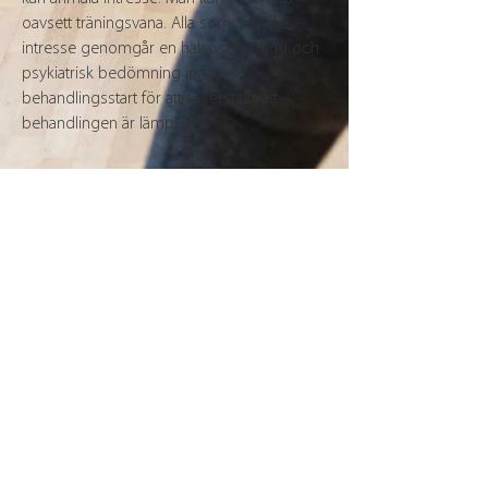
oavsett träningsvana. Alla som anmäler
intresse genomgår en hälsoscreening och
psykiatrisk bedömning innan
behandlingsstart för att säkerställa att
behandlingen är lämplig.
Referenser för kombinationsbehandling:
Bourbeau, K., Moriarty, T., Ayanniyi, A., & Zuhl,
M. (2020). The Combined Effect of Exercise and
Behavioral Therapy for Depression and Anxiety:
Systematic Review and Meta-Analysis.
Behavioral Sciences, 10(7), 116.
https://doi.org/10.3390/bs10070116
Lee, J., Gierc, M., Vila-Rodriguez, F., Puterman, E.,
& Faulkner, G. (2021). Efficacy of exercise
combined with standard treatment for
depression compared to standard treatment
alone: A systematic review and meta-analysis