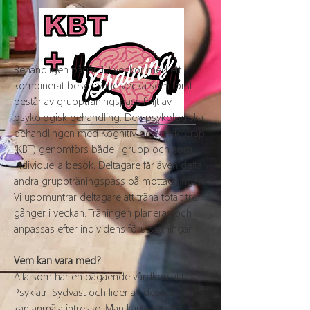
Behandligen pågår 12 veckor med ett
kombinerat besök varje vecka som först
består av gruppträningspass följt av
psykologisk behandling. Den psykologiska
behandlingen med Kognitiv beteendeterapi
(KBT) genomförs både i grupp och som
individuella besök. Deltagare får även delta i
andra gruppträningspass på mottagningen.
Vi uppmuntrar deltagare att träna totalt tre
gånger i veckan. Träningen planeras och
anpassas efter individens förutsättningar.
Vem kan vara med?
Alla som har en pågående vårdkontakt på
Psykiatri Sydväst och lider av depression
kan anmäla intresse. Man kan vara med